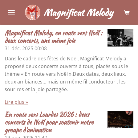
Passer
Magnificat Melody
au
contenu
principal
Magnificat Melody, en route vers Noël :
deux concerts, une même joie
31 déc. 2025
00:08
Dans le cadre des fêtes de Noël, Magnificat Melody a
proposé deux concerts ouverts à tous, placés sous le
thème « En route vers Noël ».Deux dates, deux lieux,
deux ambiances… mais un même fil conducteur : les
sourires et la joie partagée.
Lire plus »
En route vers Lourdes 2026 : deux
concerts de Noël pour soutenir notre
groupe d’animation
19 nov. 2025
11:47